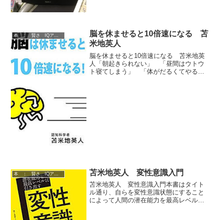
脳を休ませると10倍速になる 苫
本 ： 賢さ IQアップ 技術
米地英人
脳を休ませると10倍速になる 苫米地英
人「朝起きられない」 「昼間はウトウ
ト寝てしまう」 「体がだるくてやる気
が出ない」といった悩みを持つ人は少な
くないはずです。こうした悩みを持つ人
は睡眠不足が原因では？と思います。要
するに正しい睡眠をとっ...
苫米地英人 変性意識入門
本 ： 賢さ IQアップ 技術
苫米地英人 変性意識入門本書はタイト
ル通り、自らを変性意識状態にすること
によって人間の潜在能力を最高レベルに
引き出すための方法論をお伝えするもの
です。人間の意識状態には覚醒状態と変