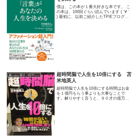
僕は、この本が１番大好きな本です。 こ
の本は、100回ぐらい読んでいます ( ´∀｀
) 最初に、以前ご紹介したTPIEプログラ
ム・コンフォートゾーンの作り方という
本で、衝撃を受けました。 本当に、絶望
的な僕に夢と希望と生きる楽しさ
を・・・
超時間脳で人生を10倍にする 苫
本 ： 賢さ IQアップ 技術
米地英人
超時間脳で人生を10倍にする時間はお金
を１億円もらう事よりも大事なことで
す。解りやすく言うと、９０才の億万長
者が「１億円あげるから、その代わりに
あなたの年齢と交換した下さい！」と言
われたらどうでしょう？あなたは、１億
円もらう代わりに９０才に...