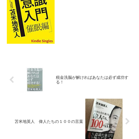
性意識状態があります。覚醒状態とは基
本的に普通の状態です。普...
税金洗脳が解ければあなたは必ず成功す
る！
苫米地英人 偉人たちの１００の言葉