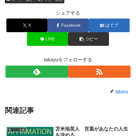
シェアする
X
Facebook
はてブ
LINE
コピー
takayuをフォローする
takayu
関連記事
苫米地英人 言葉があなたの人生
本 ： お金
を決める