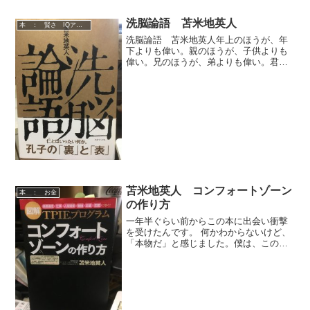
洗脳論語 苫米地英人
本 ： 賢さ IQアップ 技術
洗脳論語 苫米地英人年上のほうが、年
下よりも偉い。親のほうが、子供よりも
偉い。兄のほうが、弟よりも偉い。君主
が家来よりも偉い。挙句の果てには、男
女差別までしています。論語があるか
ら、みんな奴隷のようになってしまって
いるんですよ。論語とは、中...
苫米地英人 コンフォートゾーン
本 ： お金
の作り方
一年半ぐらい前からこの本に出会い衝撃
を受けたんです。 何かわからないけど、
「本物だ」と感じました。僕は、この本
に出合ってから、人生がものすごく変わ
ったんです。中卒で１６才から社会に出
て働いてきました。しかし、長くても
３，４年で仕事を辞めてしまいます。