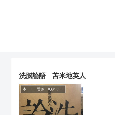
洗脳論語 苫米地英人
本 ： 賢さ IQアップ 技術