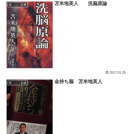
苫米地英人 洗脳原論
本 ： 仕事
2017.01.29
金持ち脳 苫米地英人
本 ： お金