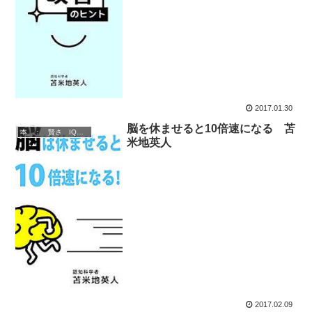
2017.01.30
脳を休ませると10倍速になる 苫
本 ： 賢さ IQアップ 技術
米地英人
2017.02.09