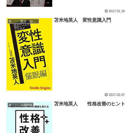
2017.01.19
苫米地英人 変性意識入門
本 ： 賢さ IQアップ 技術
2017.02.07
苫米地英人 性格改善のヒント
本 ： 人間関係