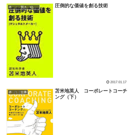
圧倒的な価値を創る技術
本 ： 賢さ IQアップ 技術
2017.01.17
苫米地英人 コーポレートコーチ
本 ： 仕事
ング（下）