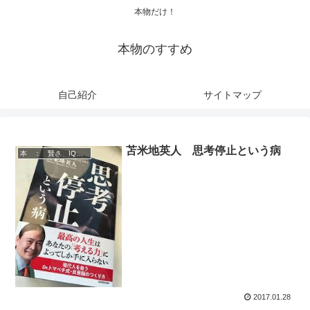
本物だけ！
本物のすすめ
自己紹介
サイトマップ
苫米地英人 思考停止という病
本 ： 賢さ IQアップ 技術
2017.01.28