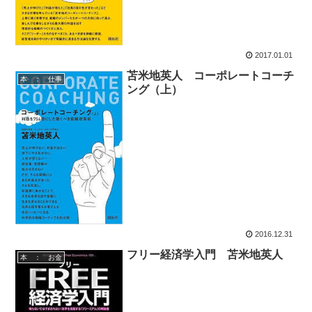
2017.01.01
苫米地英人 コーポレートコーチ
本 ： 仕事
ング（上）
2016.12.31
フリー経済学入門 苫米地英人
本 ： お金